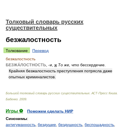
Толковый словарь русских
существительных
безжалостность
Толкование
Перевод
безжалостность
БЕЗЖА́ЛОСТНОСТЬ
, -и,
ж
То же, что
бессердечие.
Крайняя безжалостность преступления потрясла даже
опытных криминалистов.
Большой толковый словарь русских существительных. АСТ-Пресс Книга
.
Бабенко
.
2009
.
Игры ⚽
Поможем сделать НИР
Синонимы
:
антигуманность
,
бездушие
,
бездушность
,
беспощадность
,