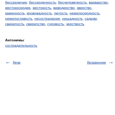
бессердечие
,
бессердечность
,
бесчеловечность
,
варварство
,
жестокосердие
,
жестокость
,
живодерство
,
зверство
,
каменность
,
кровожадность
,
лютость
,
немилосердность
,
немилостивость
,
несострадание
,
нещадность
,
садизм
,
свирепость
,
свирепство
,
суровость
,
черствость
Антонимы
:
сострадательность
безе
беззаконие