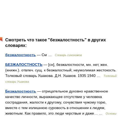
Смотреть что такое "безжалостность" в других
словарях:
безжалостность
— См …
Словарь синонимов
БЕЗЖАЛОСТНОСТЬ
— [сн], безжалостности, мн. нет, жен.
(книжн.). отвлеч. сущ. к безжалостный; неумолимая жестокость.
Толковый словарь Ушакова. Д.Н. Ушаков. 1935 1940 …
Толковый
словарь Ушакова
Безжалостность
— отрицательное духовно нравственное
качество личности, выражающее отсутствие у человека
сострадания, жалости к другому, сочувствия чужому горю,
вместе с тем излишнюю суровость в отношении к людям,
животным. Как правило, это люди черствые и даже… …
Основы