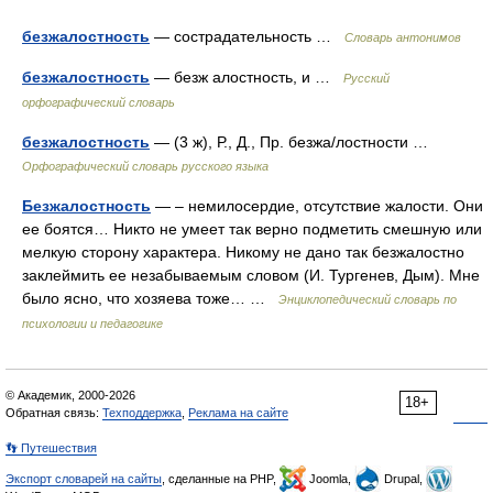
безжалостность
— сострадательность …
Словарь антонимов
безжалостность
— безж алостность, и …
Русский
орфографический словарь
безжалостность
— (3 ж), Р., Д., Пр. безжа/лостности …
Орфографический словарь русского языка
Безжалостность
— – немилосердие, отсутствие жалости. Они
ее боятся… Никто не умеет так верно подметить смешную или
мелкую сторону характера. Никому не дано так безжалостно
заклеймить ее незабываемым словом (И. Тургенев, Дым). Мне
было ясно, что хозяева тоже… …
Энциклопедический словарь по
психологии и педагогике
© Академик, 2000-2026
18+
Обратная связь:
Техподдержка
,
Реклама на сайте
👣 Путешествия
Экспорт словарей на сайты
, сделанные на PHP,
Joomla,
Drupal,